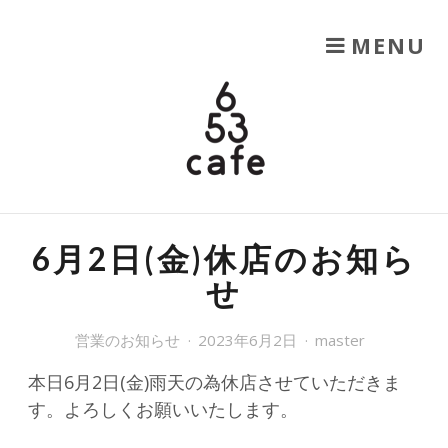
SKIP TO CONTENT
MENU
653CAFE
六甲山を楽しむ
6月2日(金)休店のお知ら
せ
営業のお知らせ
2023年6月2日
master
本日6月2日(金)雨天の為休店させていただきま
す。よろしくお願いいたします。