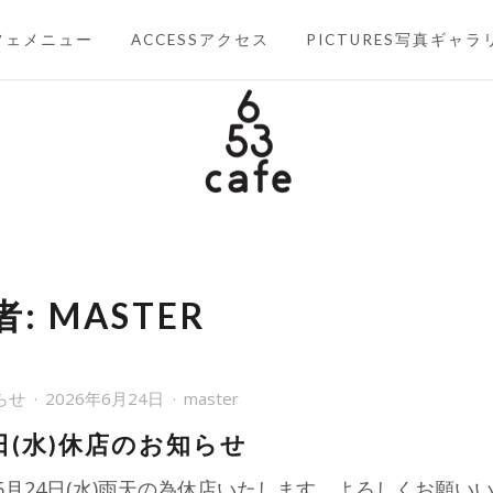
フェメニュー
ACCESSアクセス
PICTURES写真ギャラ
653CAFE
六甲山を楽しむ
者:
MASTER
らせ
2026年6月24日
master
日(水)休店のお知らせ
6月24日(水)雨天の為休店いたします。よろしくお願い